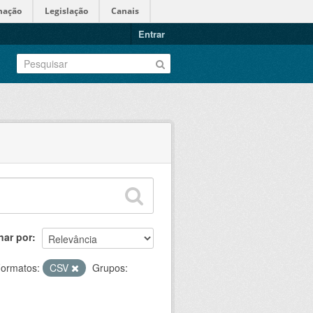
mação
Legislação
Canais
Entrar
nar por
ormatos:
CSV
Grupos: