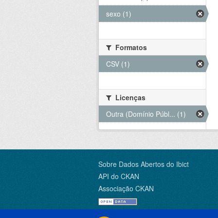
sexo (1)
Formatos
CSV (1)
Licenças
Outra (Domínio Públ... (1)
Sobre Dados Abertos do Ibict
API do CKAN
Associação CKAN