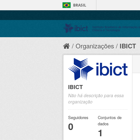
BRASIL
Organizações
IBICT
IBICT
Não há descrição para essa
organização
Seguidores
Conjuntos de
0
dados
1