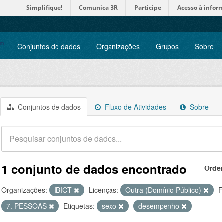
Simplifique!
Comunica BR
Participe
Acesso à infor
Conjuntos de dados
Organizações
Grupos
Sobre
Conjuntos de dados
Fluxo de Atividades
Sobre
1 conjunto de dados encontrado
Orde
Organizações:
IBICT
Licenças:
Outra (Domínio Público)
F
7. PESSOAS
Etiquetas:
sexo
desempenho