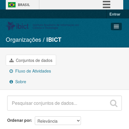
BRASIL
Entrar
Simplifique!
Comunica BR
Participe
Organizações
IBICT
Conjuntos de dados
Acesso à informação
Organizações
Legislação
Grupos
Conjuntos de dados
Canais
Sobre
Fluxo de Atividades
Sobre
Ordenar por