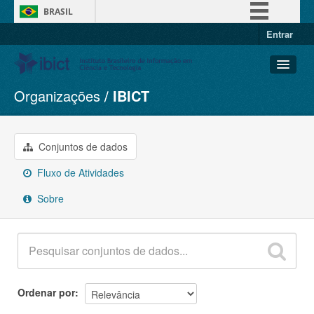
BRASIL
Entrar
Simplifique!
Comunica BR
Participe
Organizações
IBICT
Conjuntos de dados
Acesso à informação
Organizações
Legislação
Grupos
Conjuntos de dados
Canais
Sobre
Fluxo de Atividades
Sobre
Ordenar por