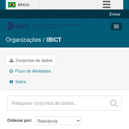
BRASIL
Entrar
Simplifique!
Comunica BR
Participe
Organizações
IBICT
Conjuntos de dados
Acesso à informação
Organizações
Legislação
Grupos
Conjuntos de dados
Canais
Sobre
Fluxo de Atividades
Sobre
Ordenar por