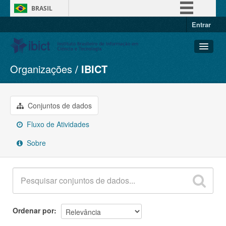
BRASIL
Entrar
Simplifique!
Comunica BR
Participe
Organizações
IBICT
Conjuntos de dados
Acesso à informação
Organizações
Legislação
Grupos
Conjuntos de dados
Canais
Sobre
Fluxo de Atividades
Sobre
Ordenar por