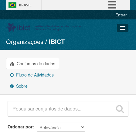
BRASIL
Entrar
Simplifique!
Comunica BR
Participe
Organizações
IBICT
Conjuntos de dados
Acesso à informação
Organizações
Legislação
Grupos
Conjuntos de dados
Canais
Sobre
Fluxo de Atividades
Sobre
Ordenar por