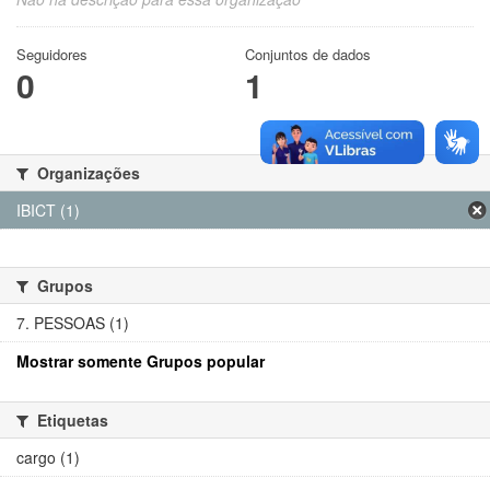
Seguidores
Conjuntos de dados
0
1
Organizações
IBICT (1)
Grupos
7. PESSOAS (1)
Mostrar somente Grupos popular
Etiquetas
cargo (1)