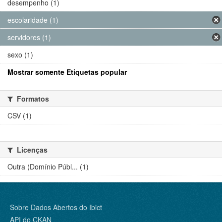
desempenho (1)
escolaridade (1)
servidores (1)
sexo (1)
Mostrar somente Etiquetas popular
Formatos
CSV (1)
Licenças
Outra (Domínio Públ... (1)
Sobre Dados Abertos do Ibict
API do CKAN