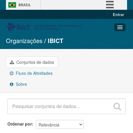
BRASIL
Entrar
Simplifique!
Comunica BR
Participe
Organizações
IBICT
Conjuntos de dados
Acesso à informação
Organizações
Legislação
Grupos
Conjuntos de dados
Canais
Sobre
Fluxo de Atividades
Sobre
Ordenar por