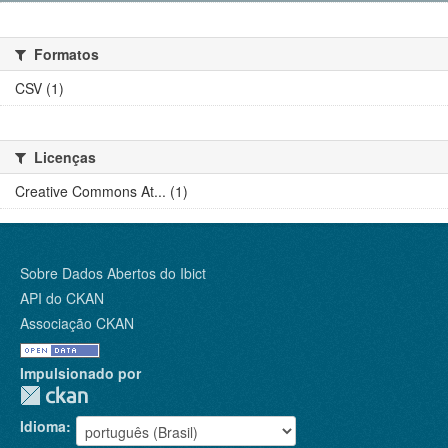
Formatos
CSV (1)
Licenças
Creative Commons At... (1)
Sobre Dados Abertos do Ibict
API do CKAN
Associação CKAN
Impulsionado por
Idioma