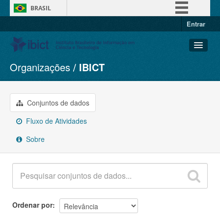
BRASIL
Entrar
Simplifique!
Comunica BR
Participe
Organizações
IBICT
Conjuntos de dados
Acesso à informação
Organizações
Legislação
Grupos
Conjuntos de dados
Canais
Sobre
Fluxo de Atividades
Sobre
Ordenar por