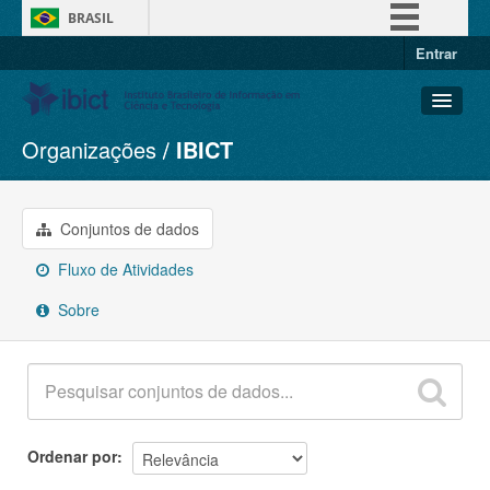
BRASIL
Entrar
Simplifique!
Comunica BR
Participe
Organizações
IBICT
Conjuntos de dados
Acesso à informação
Organizações
Legislação
Grupos
Conjuntos de dados
Canais
Sobre
Fluxo de Atividades
Sobre
Ordenar por