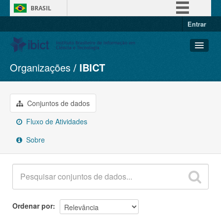
BRASIL
Entrar
Simplifique!
Comunica BR
Participe
Organizações
IBICT
Conjuntos de dados
Acesso à informação
Organizações
Legislação
Grupos
Conjuntos de dados
Canais
Sobre
Fluxo de Atividades
Sobre
Ordenar por