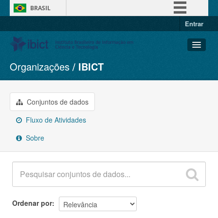
BRASIL
Entrar
Simplifique!
Comunica BR
Participe
Organizações
IBICT
Conjuntos de dados
Acesso à informação
Organizações
Legislação
Grupos
Conjuntos de dados
Canais
Sobre
Fluxo de Atividades
Sobre
Ordenar por