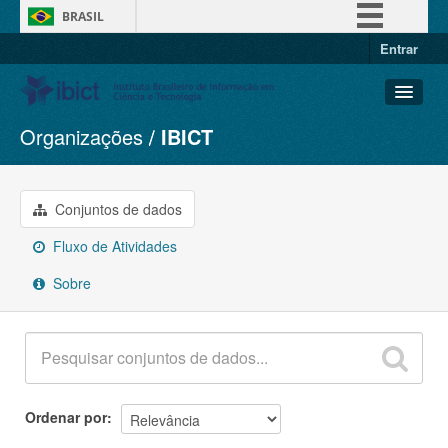
BRASIL
Entrar
Simplifique!
Comunica BR
Participe
Organizações
IBICT
Conjuntos de dados
Acesso à informação
Organizações
Legislação
Grupos
Conjuntos de dados
Canais
Sobre
Fluxo de Atividades
Sobre
Ordenar por