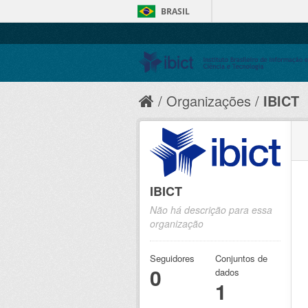
BRASIL
Organizações
IBICT
IBICT
Não há descrição para essa
organização
Seguidores
Conjuntos de
0
dados
1