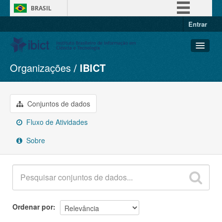
BRASIL
Entrar
Simplifique!
Comunica BR
Participe
Organizações
IBICT
Conjuntos de dados
Acesso à informação
Organizações
Legislação
Grupos
Conjuntos de dados
Canais
Sobre
Fluxo de Atividades
Sobre
Ordenar por