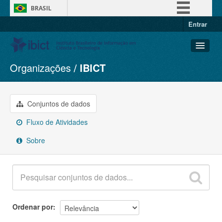
BRASIL
Entrar
Simplifique!
Comunica BR
Participe
Organizações
IBICT
Conjuntos de dados
Acesso à informação
Organizações
Legislação
Grupos
Conjuntos de dados
Canais
Sobre
Fluxo de Atividades
Sobre
Ordenar por