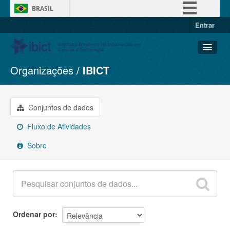
BRASIL
Entrar
Simplifique!
Comunica BR
Participe
Organizações
IBICT
Conjuntos de dados
Acesso à informação
Organizações
Legislação
Grupos
Conjuntos de dados
Canais
Sobre
Fluxo de Atividades
Sobre
Ordenar por