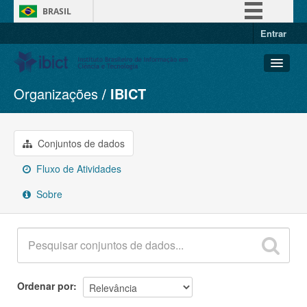
BRASIL
Entrar
Simplifique!
Comunica BR
Participe
Organizações
IBICT
Conjuntos de dados
Acesso à informação
Organizações
Legislação
Grupos
Conjuntos de dados
Canais
Sobre
Fluxo de Atividades
Sobre
Ordenar por