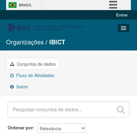
BRASIL
Entrar
Simplifique!
Comunica BR
Participe
Organizações
IBICT
Conjuntos de dados
Acesso à informação
Organizações
Legislação
Grupos
Conjuntos de dados
Canais
Sobre
Fluxo de Atividades
Sobre
Ordenar por