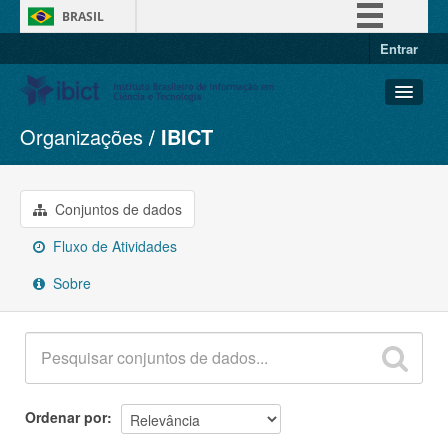
BRASIL
Entrar
Simplifique!
Comunica BR
Participe
Organizações
IBICT
Conjuntos de dados
Acesso à informação
Organizações
Legislação
Grupos
Conjuntos de dados
Canais
Sobre
Fluxo de Atividades
Sobre
Ordenar por