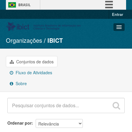
BRASIL
Entrar
Simplifique!
Comunica BR
Participe
Organizações
IBICT
Conjuntos de dados
Acesso à informação
Organizações
Legislação
Grupos
Conjuntos de dados
Canais
Sobre
Fluxo de Atividades
Sobre
Ordenar por