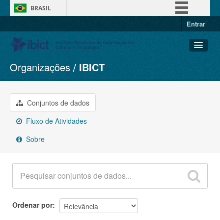
BRASIL
Entrar
Simplifique!
Comunica BR
Participe
Organizações
IBICT
Conjuntos de dados
Acesso à informação
Organizações
Legislação
Grupos
Conjuntos de dados
Canais
Sobre
Fluxo de Atividades
Sobre
Ordenar por