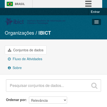
BRASIL
Entrar
Simplifique!
Comunica BR
Participe
Organizações
IBICT
Conjuntos de dados
Acesso à informação
Organizações
Legislação
Grupos
Conjuntos de dados
Canais
Sobre
Fluxo de Atividades
Sobre
Ordenar por