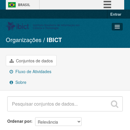
BRASIL
Entrar
Simplifique!
Comunica BR
Participe
Organizações
IBICT
Conjuntos de dados
Acesso à informação
Organizações
Legislação
Grupos
Conjuntos de dados
Canais
Sobre
Fluxo de Atividades
Sobre
Ordenar por