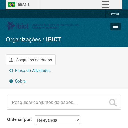
BRASIL
Entrar
Simplifique!
Comunica BR
Participe
Organizações
IBICT
Conjuntos de dados
Acesso à informação
Organizações
Legislação
Grupos
Conjuntos de dados
Canais
Sobre
Fluxo de Atividades
Sobre
Ordenar por