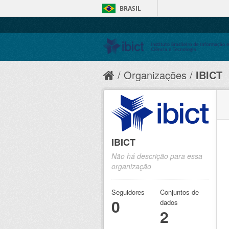
BRASIL
Organizações
IBICT
IBICT
Não há descrição para essa
organização
Seguidores
Conjuntos de
0
dados
2