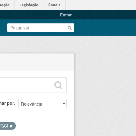
mação
Legislação
Canais
Entrar
nar por
PGCI