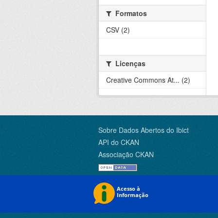
Formatos
CSV (2)
Licenças
Creative Commons At... (2)
Sobre Dados Abertos do Ibict
API do CKAN
Associação CKAN