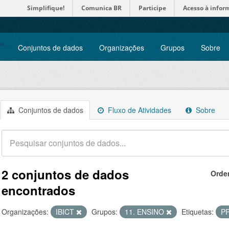
Simplifique!
Comunica BR
Participe
Acesso à infor
Conjuntos de dados
Organizações
Grupos
Sobre
Conjuntos de dados
Fluxo de Atividades
Sobre
2 conjuntos de dados
Orde
encontrados
Organizações:
IBICT
Grupos:
11. ENSINO
Etiquetas:
P