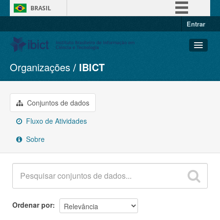
BRASIL
Entrar
Simplifique!
Comunica BR
Participe
Organizações
IBICT
Conjuntos de dados
Acesso à informação
Organizações
Legislação
Grupos
Conjuntos de dados
Canais
Sobre
Fluxo de Atividades
Sobre
Ordenar por