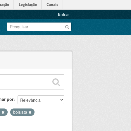
mação
Legislação
Canais
Entrar
nar por
I
bolsista