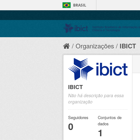
BRASIL
Organizações
IBICT
IBICT
Não há descrição para essa
organização
Seguidores
Conjuntos de
0
dados
1