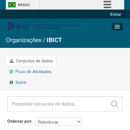
BRASIL
Entrar
Simplifique!
Comunica BR
Participe
Organizações
IBICT
Conjuntos de dados
Acesso à informação
Organizações
Legislação
Grupos
Conjuntos de dados
Canais
Sobre
Fluxo de Atividades
Sobre
Ordenar por