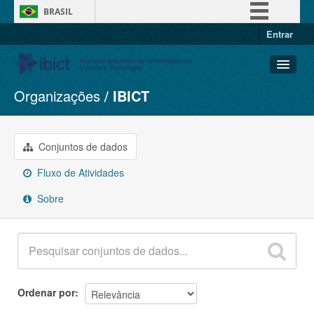
BRASIL
Entrar
Simplifique!
Comunica BR
Participe
Organizações
IBICT
Conjuntos de dados
Acesso à informação
Organizações
Legislação
Grupos
Conjuntos de dados
Canais
Sobre
Fluxo de Atividades
Sobre
Ordenar por