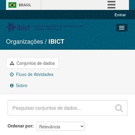
BRASIL
Entrar
Simplifique!
Comunica BR
Participe
Organizações
IBICT
Conjuntos de dados
Acesso à informação
Organizações
Legislação
Grupos
Conjuntos de dados
Canais
Sobre
Fluxo de Atividades
Sobre
Ordenar por