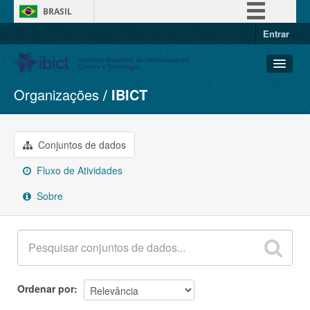
BRASIL
Entrar
Simplifique!
Comunica BR
Participe
Organizações
IBICT
Conjuntos de dados
Acesso à informação
Organizações
Legislação
Grupos
Conjuntos de dados
Canais
Sobre
Fluxo de Atividades
Sobre
Ordenar por