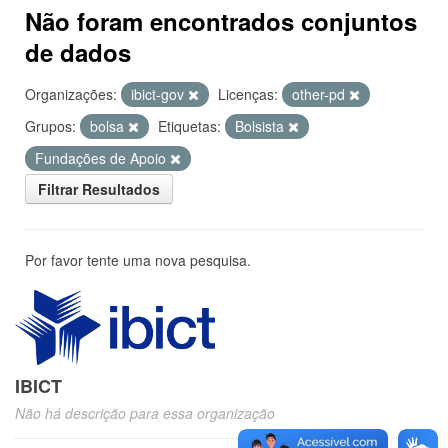
Não foram encontrados conjuntos
de dados
Organizações:
ibict-gov
Licenças:
other-pd
Grupos:
bolsa
Etiquetas:
Bolsista
Fundações de Apoio
Filtrar Resultados
Por favor tente uma nova pesquisa.
IBICT
Não há descrição para essa organização