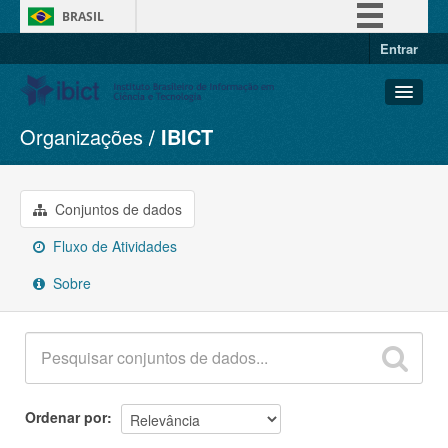
BRASIL
Entrar
Simplifique!
Comunica BR
Participe
Organizações
IBICT
Conjuntos de dados
Acesso à informação
Organizações
Legislação
Grupos
Conjuntos de dados
Canais
Sobre
Fluxo de Atividades
Sobre
Ordenar por