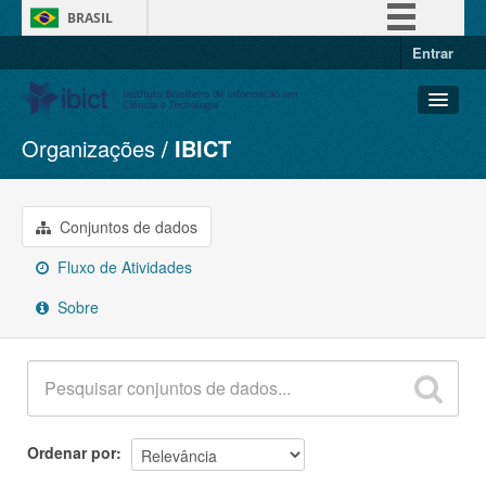
BRASIL
Entrar
Simplifique!
Comunica BR
Participe
Organizações
IBICT
Conjuntos de dados
Acesso à informação
Organizações
Legislação
Grupos
Conjuntos de dados
Canais
Sobre
Fluxo de Atividades
Sobre
Ordenar por