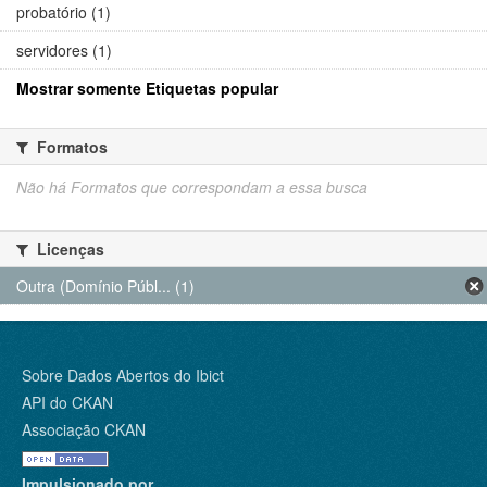
probatório (1)
servidores (1)
Mostrar somente Etiquetas popular
Formatos
Não há Formatos que correspondam a essa busca
Licenças
Outra (Domínio Públ... (1)
Sobre Dados Abertos do Ibict
API do CKAN
Associação CKAN
Impulsionado por