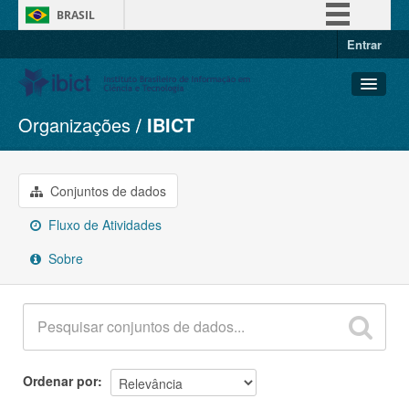
BRASIL
Entrar
Simplifique!
Comunica BR
Participe
Organizações
IBICT
Conjuntos de dados
Acesso à informação
Organizações
Legislação
Grupos
Conjuntos de dados
Canais
Sobre
Fluxo de Atividades
Sobre
Ordenar por