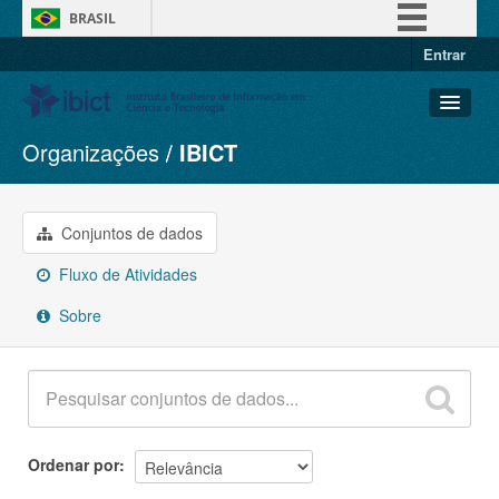
BRASIL
Entrar
Simplifique!
Comunica BR
Participe
Organizações
IBICT
Conjuntos de dados
Acesso à informação
Organizações
Legislação
Grupos
Conjuntos de dados
Canais
Sobre
Fluxo de Atividades
Sobre
Ordenar por