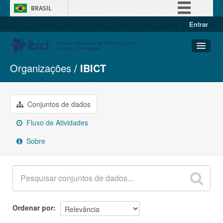
BRASIL
Entrar
Simplifique!
Comunica BR
Participe
Organizações
IBICT
Conjuntos de dados
Acesso à informação
Organizações
Legislação
Grupos
Conjuntos de dados
Canais
Sobre
Fluxo de Atividades
Sobre
Ordenar por