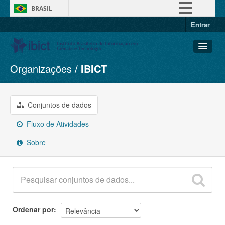
BRASIL
Entrar
Simplifique!
Comunica BR
Participe
Organizações
IBICT
Conjuntos de dados
Acesso à informação
Organizações
Legislação
Grupos
Conjuntos de dados
Canais
Sobre
Fluxo de Atividades
Sobre
Ordenar por