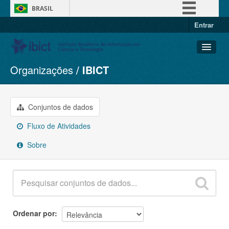
BRASIL
Entrar
Simplifique!
Comunica BR
Participe
Organizações
IBICT
Conjuntos de dados
Acesso à informação
Organizações
Legislação
Grupos
Conjuntos de dados
Canais
Sobre
Fluxo de Atividades
Sobre
Ordenar por