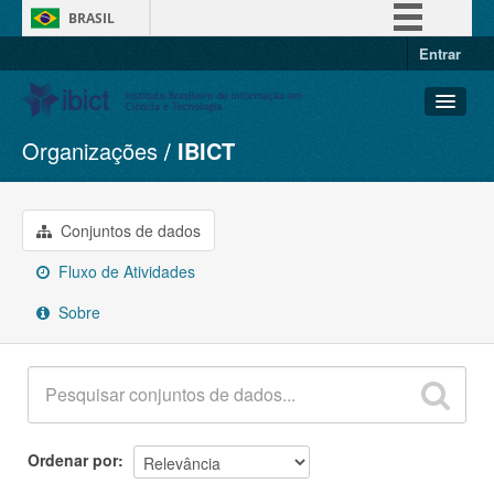
BRASIL
Entrar
Simplifique!
Comunica BR
Participe
Organizações
IBICT
Conjuntos de dados
Acesso à informação
Organizações
Legislação
Grupos
Conjuntos de dados
Canais
Sobre
Fluxo de Atividades
Sobre
Ordenar por