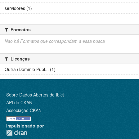
servidores (1)
Formatos
Não há Formatos que correspondam a essa busca
Licenças
Outra (Domínio Públ... (1)
Sobre Dados Abertos do Ibict
API do CKAN
Associação CKAN
Impulsionado por