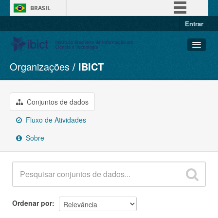
BRASIL
Entrar
Simplifique!
Comunica BR
Participe
Organizações
IBICT
Conjuntos de dados
Acesso à informação
Organizações
Legislação
Grupos
Conjuntos de dados
Canais
Sobre
Fluxo de Atividades
Sobre
Ordenar por