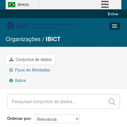
BRASIL
Entrar
Simplifique!
Comunica BR
Participe
Organizações
IBICT
Conjuntos de dados
Acesso à informação
Organizações
Legislação
Grupos
Conjuntos de dados
Canais
Sobre
Fluxo de Atividades
Sobre
Ordenar por