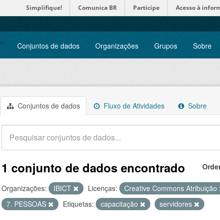
Simplifique!
Comunica BR
Participe
Acesso à infor
Conjuntos de dados
Organizações
Grupos
Sobre
Conjuntos de dados
Fluxo de Atividades
Sobre
1 conjunto de dados encontrado
Orde
Organizações:
IBICT
Licenças:
Creative Commons Atribuição
7. PESSOAS
Etiquetas:
capacitação
servidores