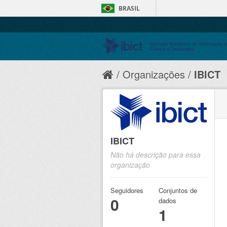
BRASIL
Organizações
IBICT
IBICT
Não há descrição para essa
organização
Seguidores
Conjuntos de
0
dados
1