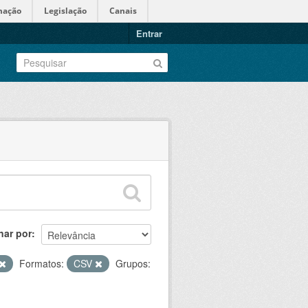
mação
Legislação
Canais
Entrar
nar por
Formatos:
CSV
Grupos: