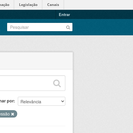
mação
Legislação
Canais
Entrar
nar por
essão