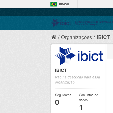
BRASIL
Organizações
IBICT
IBICT
Não há descrição para essa
organização
Seguidores
Conjuntos de
0
dados
1