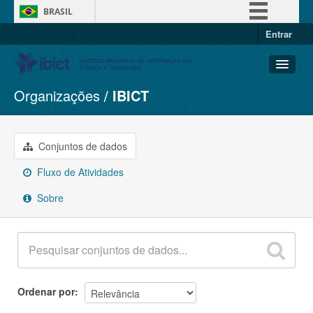
BRASIL
Entrar
Simplifique!
Comunica BR
Participe
Organizações
IBICT
Conjuntos de dados
Acesso à informação
Organizações
Legislação
Grupos
Conjuntos de dados
Canais
Sobre
Fluxo de Atividades
Sobre
Ordenar por