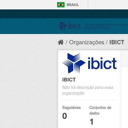
BRASIL
Organizações
IBICT
IBICT
Não há descrição para essa
organização
Seguidores
Conjuntos de
0
dados
1