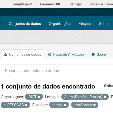
Simplifique!
Comunica BR
Participe
Acesso à infor
Conjuntos de dados
Organizações
Grupos
Sobre
Conjuntos de dados
Fluxo de Atividades
Sobre
1 conjunto de dados encontrado
Orde
Organizações:
IBICT
Licenças:
Outra (Domínio Público)
F
7. PESSOAS
Etiquetas:
cargos
gratificadas