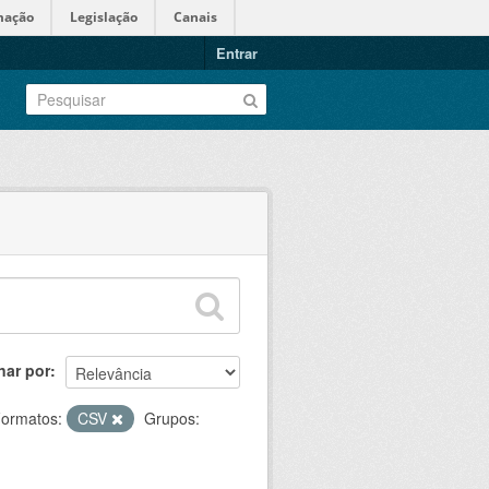
mação
Legislação
Canais
Entrar
nar por
ormatos:
CSV
Grupos: