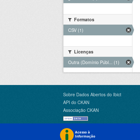
Formatos
CSV (1)
Licenças
Outra (Domínio Públ... (1)
Sobre Dados Abertos do Ibict
API do CKAN
Associação CKAN