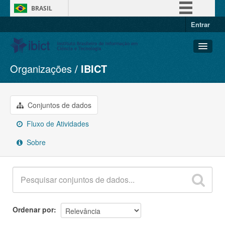
BRASIL
Entrar
Simplifique!
Comunica BR
Participe
Organizações
IBICT
Conjuntos de dados
Acesso à informação
Organizações
Legislação
Grupos
Conjuntos de dados
Canais
Sobre
Fluxo de Atividades
Sobre
Ordenar por