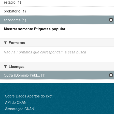
estágio (1)
probatório (1)
servidores (1)
Mostrar somente Etiquetas popular
Formatos
Não há Formatos que correspondam a essa busca
Licenças
Outra (Domínio Públ... (1)
Sobre Dados Abertos do Ibict
API do CKAN
Associação CKAN