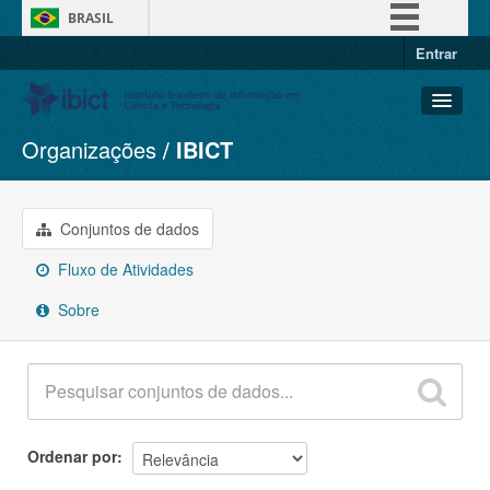
BRASIL
Entrar
Simplifique!
Comunica BR
Participe
Organizações
IBICT
Conjuntos de dados
Acesso à informação
Organizações
Legislação
Grupos
Conjuntos de dados
Canais
Sobre
Fluxo de Atividades
Sobre
Ordenar por