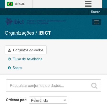
BRASIL
Entrar
Simplifique!
Comunica BR
Participe
Organizações
IBICT
Conjuntos de dados
Acesso à informação
Organizações
Legislação
Grupos
Conjuntos de dados
Canais
Sobre
Fluxo de Atividades
Sobre
Ordenar por