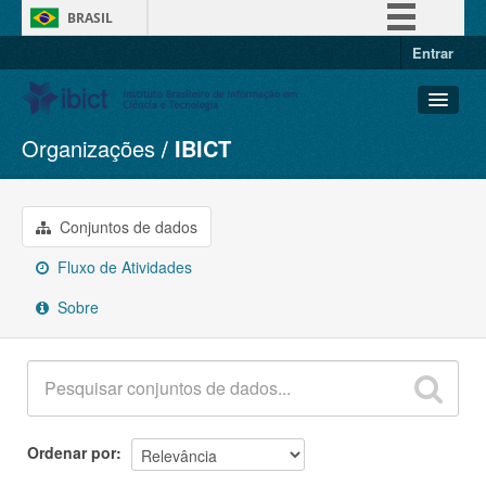
BRASIL
Entrar
Simplifique!
Comunica BR
Participe
Organizações
IBICT
Conjuntos de dados
Acesso à informação
Organizações
Legislação
Grupos
Conjuntos de dados
Canais
Sobre
Fluxo de Atividades
Sobre
Ordenar por